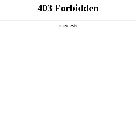
值，助力企业从效率优化跃向智能跃升，在数智浪潮中锚定进化方向。
皮书由3044永利数码、德勤中国（Deloitte）与中国信息通信研究院（CAI
，构建了从战略规划到技术落地的全周期指引体系，
提供系统性解决方案。
，而非站在模型演化的必经之路上，要即避免涉足可预见的、未来会被